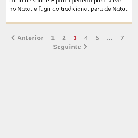
cheio de sabor! É prato perfeito para servir
no Natal e fugir do tradicional peru de Natal.
Anterior
1
2
3
4
5
…
7
Seguinte