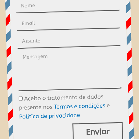
Nome
Email
Assunto
Mensagem
Aceito o tratamento de dados
Tratamento
e
Termos e condições
presente nos
de
Politíca de privacidade
dados
Enviar