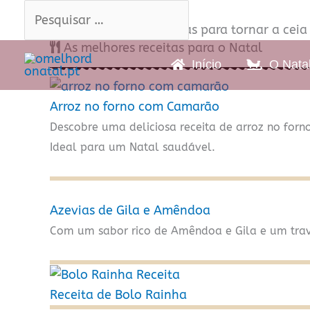
Skip
Pesquisar
Pesquisar
Receitas de Natal
to
…
…
Conhece as nossas ideias para tornar a ceia
As melhores receitas para o Natal
content
Início
O Nata
Arroz no forno com Camarão
Descobre uma deliciosa receita de arroz no fo
Ideal para um Natal saudável.
Azevias de Gila e Amêndoa
Com um sabor rico de Amêndoa e Gila e um tra
Receita de Bolo Rainha