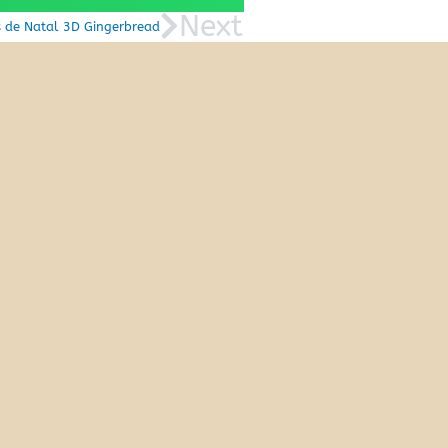
Next
s de Natal 3D Gingerbread