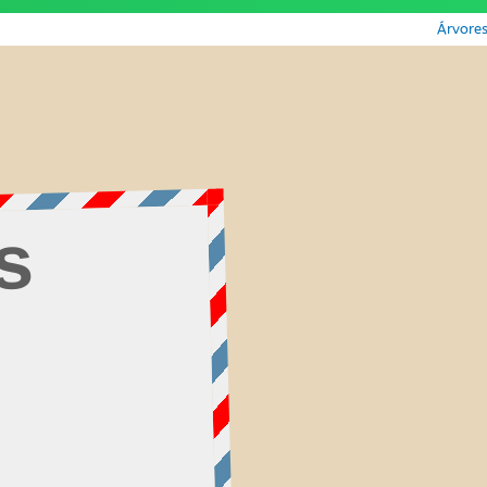
Árvore
s