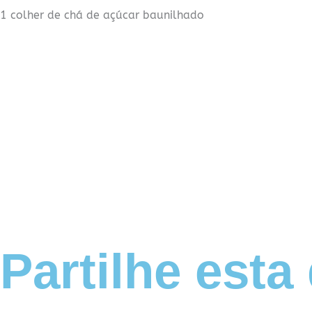
1 colher de chá de açúcar baunilhado
Partilhe esta