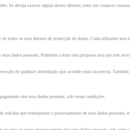
der. Se deseja exercer algum desses direitos, entre em contacto connos
e de todos os seus direitos de protecção de dados. Cada utilizador tem di
s de seus dados pessoais. Podemos cobrar uma pequena taxa por este servi
a correcção de qualquer informação que acredite estar incorrecta. Também
 apagamento dos seus dados pessoais, sob certas condições.
 de solicitar que restrinjamos o processamento de seus dados pessoais, s
de se opor ao nosso processamento dos seus dados pessoais, sob certas 