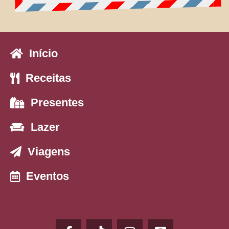
Início
Receitas
Presentes
Lazer
Viagens
Eventos
F
T
I
P