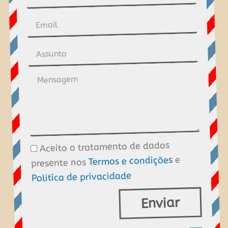
Email
Assunto
Mensagem
Aceito o tratamento de dados
Tratamento
e
Termos e condições
presente nos
de
Politíca de privacidade
dados
Enviar