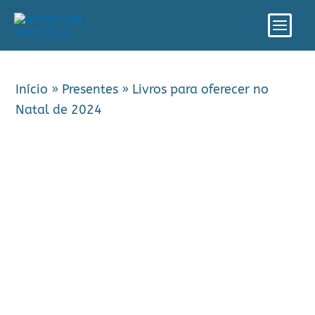
Skip
Main
to
Men
content
Início
»
Presentes
»
Livros para oferecer no
Natal de 2024