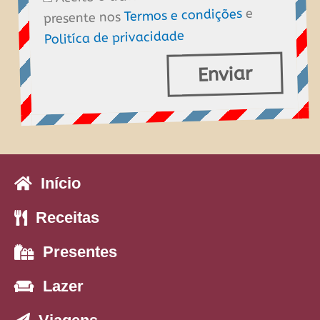
e
Termos e condições
presente nos
de
Politíca de privacidade
dados
Enviar
Início
Receitas
Presentes
Lazer