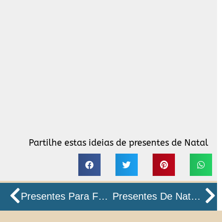
Partilhe estas ideias de presentes de Natal
Prev
N
Presentes Para Fãs De Trekking: Equipamento E Acessórios
Presentes De Natal Para Adolescentes