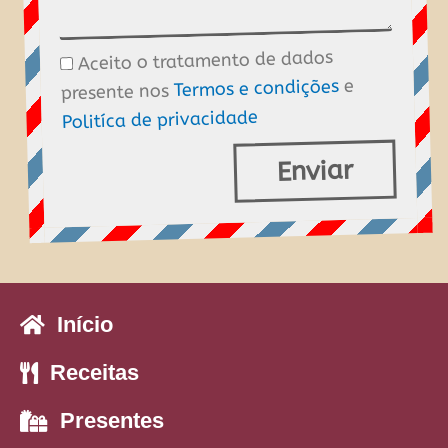
Aceito o tratamento de dados
Tratamento
e
Termos e condições
presente nos
de
Politíca de privacidade
dados
Enviar
Início
Receitas
Presentes