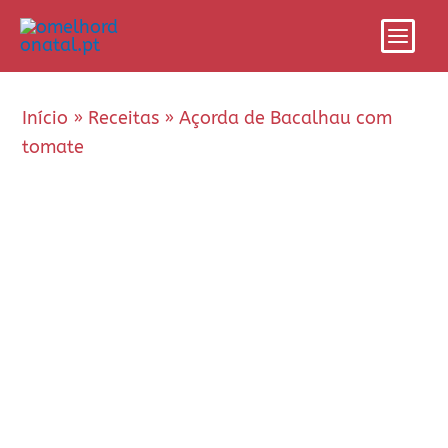
Skip
Main
to
Men
content
Início
»
Receitas
»
Açorda de Bacalhau com
tomate