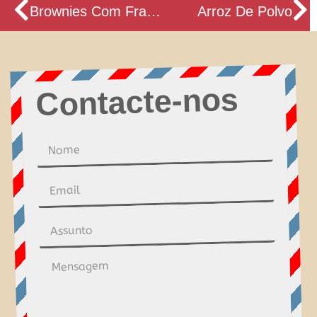
Prev
N
Brownies Com Framboesas
Arroz De Polvo
Contacte-nos
Nome
Email
Assunto
Mensagem