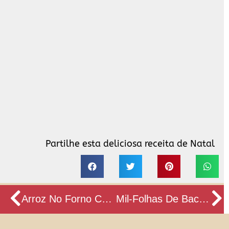
Partilhe esta deliciosa receita de Natal
Prev
N
Arroz No Forno Com Camarão
Mil-Folhas De Bacalhau