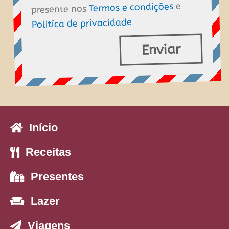
e
Termos e condições
presente nos
de
Politíca de privacidade
dados
Enviar
Início
Receitas
Presentes
Lazer
Viagens